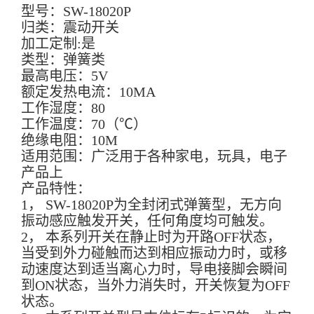
型号：
SW-18020P
归类：震动开关
加工定制
:
是
类型：弹簧类
最高电压：
5V
额定发热电流：
10MA
工作湿度：
80
工作温度：
70
（
℃
）
绝缘电阻：
10M
适用范围：广泛用于各种家电，玩具，电子
产品上
产品特性：
1，
SW-18020P为全封闭式弹簧型，无方向
振动感应触发开关，任何角度均可触发。
2，
本系列开关在静止时为开路
OFF
状态，
当受到外力碰触而达到相应振动力时，或移
动速度达到适当离心力时，导电接脚会瞬间
到
ON
状态，当外力消失时，开关恢复为
OFF
状态。