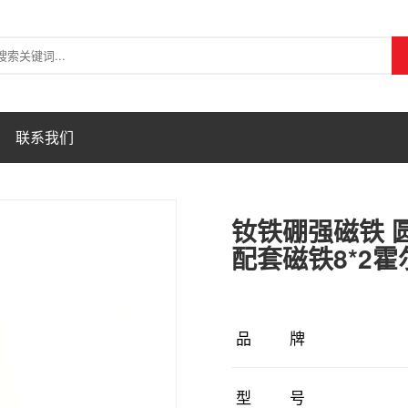
联系我们
钕铁硼强磁铁 圆
配套磁铁8*2
品牌
型号