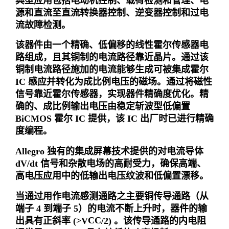
典型应用包括电动机控制、载荷检测和管理、电
源和直流至直流转换器控制、逆变器控制和过电
流故障检测。
该器件由一个精确、低偏移的线性霍尔传感器电
路组成，且其铜制的电流路径靠近晶片。通过该
铜制电流路径施加的电流能够生成可被集成霍尔
IC 感应并转化为成比例电压的磁场。通过将磁性
信号靠近霍尔传感器，实现器件精确度优化。精
确的、成比例输出电压由稳定斩波型低偏置
BiCMOS 霍尔 IC 提供，该 IC 出厂时已进行精确
度编程。
Allegro 独有的集成屏幕技术提供的对电流导体
dV/dt 信号和杂散电场的高耐受力，确保高端、
高电压应用中的低输出电压纹波和低偏置漂移。
当通过用作电流感测通路之主要铜传导通路（从
端子 4 到端子 5）的电流不断上升时，器件的输
CC
出具有正斜率 (>V
/2) 。该传导通路的内电阻